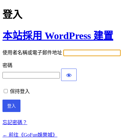
登入
本站採用 WordPress 建置
使用者名稱或電子郵件地址
密碼
保持登入
忘記密碼？
← 前往《GoFun娛樂城》