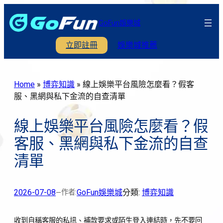
跳
至
GoFun娛樂城
主
立即註冊
娛樂城推薦
要
內
容
Home
»
博弈知識
»
線上娛樂平台風險怎麼看？假客
服、黑網與私下金流的自查清單
線上娛樂平台風險怎麼看？假
客服、黑網與私下金流的自查
清單
2026-07-08
GoFun娛樂城
分類:
博弈知識
作者:
—
收到自稱客服的私訊、補款要求或陌生登入連結時，先不要回