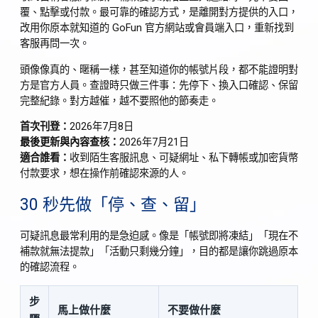
覆、點擊或付款。最可靠的確認方式，是離開對方提供的入口，
改用你原本就知道的 GoFun 官方網站或會員端入口，重新找到
客服再問一次。
頭像像真的、暱稱一樣，甚至知道你的帳號片段，都不能證明對
方是官方人員。查證時只做三件事：先停下、換入口確認、保留
完整紀錄。對方越催，越不要照他的節奏走。
首次刊登：
2026年7月8日
最後更新與內容查核：
2026年7月21日
適合誰看：
收到陌生客服訊息、可疑網址、私下轉帳或加密貨幣
付款要求，想在操作前確認來源的人。
30 秒先做「停、查、留」
可疑訊息最常利用的是急迫感。像是「帳號即將凍結」「現在不
補款就無法提款」「活動只剩幾分鐘」，目的都是讓你跳過原本
的確認流程。
步
馬上做什麼
不要做什麼