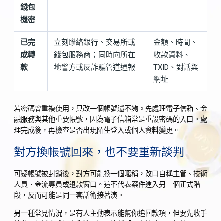
錢包
機密
已完
立刻聯絡銀行、交易所或
金額、時間、
成轉
錢包服務商；同時向所在
收款資料、
款
地警方或反詐騙管道通報
TXID、對話與
網址
若密碼曾重複使用，只改一個帳號還不夠。先處理電子信箱、金
融服務與其他重要帳號，因為電子信箱常是重設密碼的入口。處
理完成後，再檢查是否出現陌生登入或個人資料變更。
對方換帳號回來，也不要重新談判
可疑帳號被封鎖後，對方可能換一個暱稱，改口自稱主管、技術
人員、金流專員或退款窗口。這不代表案件進入另一個正式階
段，反而可能是同一套話術接著演。
另一種常見情況，是有人主動表示能幫你追回款項，但要先收手