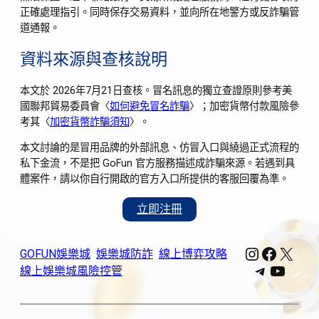
正確處理指引。同時保存交易資料，並向所在地警方或反詐騙管
道通報。
資料來源與查核說明
本文於 2026年7月21日查核。冒名訊息的獨立查證原則參考美
國聯邦貿易委員會〈
如何避免冒名詐騙
〉；加密貨幣付款風險參
考其〈
加密貨幣詐騙須知
〉。
本文討論的是冒用品牌的外部訊息、仿冒入口與繞過正式流程的
私下金流，不是把 GoFun 官方服務描述成詐騙來源。若遇到具
體案件，請以你自行開啟的官方入口所提供的客服回覆為準。
立即注冊
Instagra
Facebo
X
GOFUN娛樂城
娛樂城防詐
線上博弈攻略
Telegra
YouTu
線上娛樂城風險控管