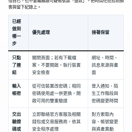
怪自己，也不要繼續跟可疑帳號談「退款」。把時間花在控制損
害與留下紀錄上。
已經
做到
優先處理
接著保留
哪一
步
只點
關閉頁面；若有下載檔
網址、時間、
了連
案，不要開啟，執行裝置
訊息來源與畫
結
安全檢查
面
輸入
從可信裝置改密碼；相同
登入通知、陌
帳密
密碼使用處一併更換，開
生工作階段與
啟可用的雙重驗證
密碼變更時間
交出
立即聯絡官方客服及相關
對方索取內
驗證
錢包或交易服務商，依其
容、帳號變更
碼或
安全程序處理
與資產異動