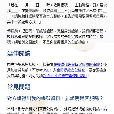
「我在＿＿月＿＿日＿＿時，收到帳號＿＿主動聯絡，對方要求
我＿＿，並提供網址／收款資料＿＿。我尚未操作／已操作到＿
＿。請協助確認這是否為官方聯絡，並告訴我需要保留哪些資料
與下一步處理方式。」
傳送前，把密碼、簡訊驗證碼、完整身分證號、銀行網銀密碼、
錢包私鑰與助記詞移除。客服需要的是能定位案件的時間、帳
號、網址與交易識別，不是你掌握帳戶的全部機密。
延伸閱讀
想先辨認私訊話術，可接著看
娛樂城代理與假客服風險辨識
；使
用加密貨幣前，可參考
USDT 入金與提款安全檢查
；要從頭檢查
入口與功能，則可閱讀
GoFun 平台檢查與使用說明
。
常見問題
對方說得出我的帳號資料，能證明是客服嗎？
不能。部分資料可能來自公開資訊、外洩紀錄或前面的對話。請