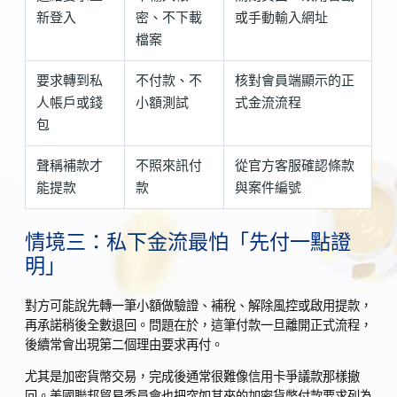
新登入
密、不下載
或手動輸入網址
檔案
要求轉到私
不付款、不
核對會員端顯示的正
人帳戶或錢
小額測試
式金流流程
包
聲稱補款才
不照來訊付
從官方客服確認條款
能提款
款
與案件編號
情境三：私下金流最怕「先付一點證
明」
對方可能說先轉一筆小額做驗證、補稅、解除風控或啟用提款，
再承諾稍後全數退回。問題在於，這筆付款一旦離開正式流程，
後續常會出現第二個理由要求再付。
尤其是加密貨幣交易，完成後通常很難像信用卡爭議款那樣撤
回。美國聯邦貿易委員會也把突如其來的加密貨幣付款要求列為