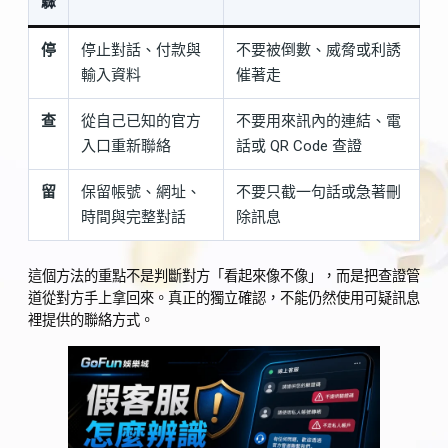
驟
停
停止對話、付款與
不要被倒數、威脅或利誘
輸入資料
催著走
查
從自己已知的官方
不要用來訊內的連結、電
入口重新聯絡
話或 QR Code 查證
留
保留帳號、網址、
不要只截一句話或急著刪
時間與完整對話
除訊息
這個方法的重點不是判斷對方「看起來像不像」，而是把查證管
道從對方手上拿回來。真正的獨立確認，不能仍然使用可疑訊息
裡提供的聯絡方式。