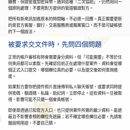
續費、保證金或加密貨幣。遇到這種「二次協助」，仍然用同一
個原則處理：不要用對方提供的管道驗證對方。
把所有新來訊加進原本的時間軸，不必逐一回應。真正需要更新
的是官方客服、銀行、交易服務商或報案窗口，而不是可疑帳號
的下一個說法。
被要求交文件時，先問四個問題
正常的帳戶審核有時會需要身分資料，但「可能需要」不等於任
何來訊都可以索取。先確認目前正在處理什麼案件、資料會從哪
個正式入口提交、哪個欄位真的必要，以及提交後如何查詢進
度。
如果對方要你把證件照片直接傳到私人聊天帳號，或要求同時提
供密碼、驗證碼、私鑰、助記詞，立即停止。這些資料一旦被取
得，影響可能不只是一個會員帳號。
即使是透過已知官方入口，也只提供案件所需的最少資料。能遮
蔽且不影響查核的欄位先遮蔽；若不確定哪些欄位必要，先請客
服說明用途，不要自己猜。