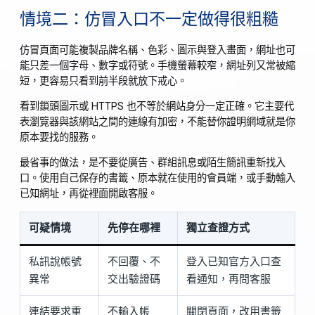
情境二：仿冒入口不一定做得很粗糙
仿冒頁面可能複製品牌名稱、色彩、圖示與登入畫面，網址也可
能只差一個字母、數字或符號。手機螢幕較窄，網址列又常被縮
短，更容易只看到前半段就放下戒心。
看到鎖頭圖示或 HTTPS 也不等於網站身分一定正確。它主要代
表瀏覽器與該網站之間的連線有加密，不能替你證明網域就是你
原本要找的服務。
最省事的做法，是不要從廣告、群組訊息或陌生簡訊重新找入
口。使用自己保存的書籤、原本就在使用的會員端，或手動輸入
已知網址，再從裡面開啟客服。
可疑情境
先停在哪裡
獨立查證方式
私訊說帳號
不回覆、不
登入已知官方入口查
異常
交出驗證碼
看通知，再問客服
連結要求重
不輸入帳
關閉頁面，改用書籤