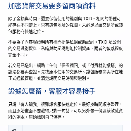
加密貨幣交易要多留兩項資料
除了金額與時間，還要保留使用的鏈別與 TXID。相同的幣種可
能存在不同鏈上，只有錢包地址的截圖，未必足以讓交易所或錢
包服務商快速定位。
不要為了向客服證明所有權而提供私鑰或助記詞。TXID 是公開
的交易識別資料，私鑰與助記詞則能控制資產，兩者的敏感程度
完全不同。
若交易已送出，網路上任何「保證攔回」或「付費就能撤銷」的
說法都要再查證。先找原本使用的交易所、錢包服務商與所在地
正式通報管道，並清楚說明交易時間與鏈別。
證據怎麼留，客服才容易接手
只說「有人騙我」很難讓客服快速定位。最好按時間順序整理，
而且原始畫面不要裁得只剩一句話。可以另外做一份遮蔽敏感資
料的副本，原始檔則自己保存。