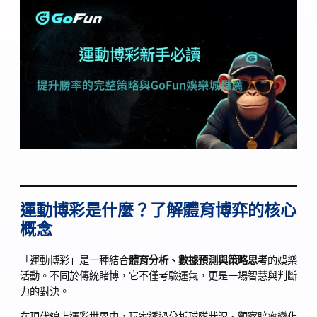
運動博彩是什麼？了解體育博弈的核心
概念
「運動博彩」是一種結合
體育分析、數據預測與策略思考
的娛樂
活動。不同於傳統賭博，它不僅考驗運氣，更是一場智慧與判斷
力的對決。