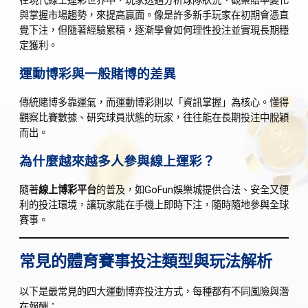
在現代線上運彩世界中，玩家透過分析球隊狀況、觀察賠率變化
與掌握市場趨勢，來提高贏面。像是許多新手玩家在初期會憑直
覺下注，但隨著經驗累積，逐漸學會如何理性投注並實現長期穩
定獲利。
運動博彩與一般賭博的差異
傳統賭博多靠運氣，而運動博彩則以「資訊掌握」為核心。懂得
觀察比賽數據、研究球員狀態的玩家，往往能在長期投注中脫穎
而出。
為什麼越來越多人參與線上運彩？
隨著
線上博彩平台
的普及，如GoFun娛樂城提供合法、安全又便
利的投注環境，讓玩家能在手機上即時下注，隨時隨地參與全球
賽事。
常見的體育賽事投注類型與玩法解析
以下是最常見的四大運動博弈投注方式，每種都有不同風險與潛
在報酬：