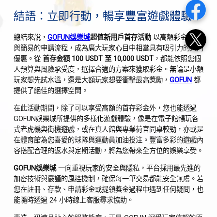
結語：立即行動，暢享豐富遊戲體驗！
總結來說，
GOFUN娛樂城
超值新用戶首存活動
以高額彩金回饋
與簡易的申請流程，成為廣大玩家心目中相當具有吸引力的入門
優惠。從
首存金額 100 USDT 至 10,000 USDT
，都能依照您個
人預算與風險承受度，選擇合適的方案來獲取彩金。無論是小額
玩家想先試水溫，還是大額玩家想要衝擊最高獎勵，
GOFUN
都
提供了絕佳的選擇空間。
在此活動期間，除了可以享受高額的首存彩金外，您也能透過
GOFUN娛樂城所提供的多樣化遊戲體驗，像是在電子館暢玩各
式老虎機與街機遊戲，或在真人館與專業荷官同桌較勁，亦或是
在體育館為您喜愛的球隊與運動員加油投注。豐富多彩的遊戲內
容搭配合理的返水與定期活動，將為您帶來全方位的娛樂享受。
GOFUN娛樂城
一向重視玩家的安全與隱私，平台採用最先進的
加密技術與嚴謹的風控機制，確保每一筆交易都能安全無虞。若
您在註冊、存款、申請彩金或提領獎金過程中遇到任何疑問，也
能隨時透過 24 小時線上客服尋求協助。