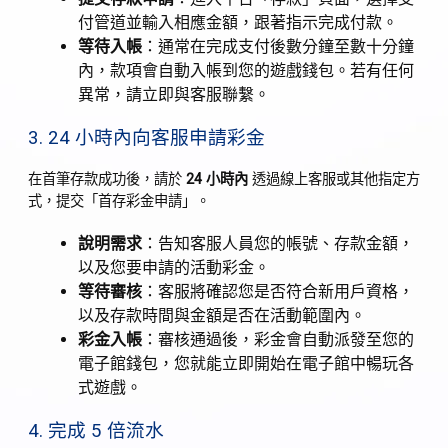
付管道並輸入相應金額，跟著指示完成付款。
等待入帳
：通常在完成支付後數分鐘至數十分鐘
內，款項會自動入帳到您的遊戲錢包。若有任何
異常，請立即與客服聯繫。
3. 24 小時內向客服申請彩金
在首筆存款成功後，請於
24 小時內
透過線上客服或其他指定方
式，提交「首存彩金申請」。
說明需求
：告知客服人員您的帳號、存款金額，
以及您要申請的活動彩金。
等待審核
：客服將確認您是否符合新用戶資格，
以及存款時間與金額是否在活動範圍內。
彩金入帳
：審核通過後，彩金會自動派發至您的
電子館錢包，您就能立即開始在電子館中暢玩各
式遊戲。
4. 完成 5 倍流水