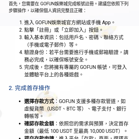
首先，您需要在 GOFUN娛樂城完成帳號註冊。建議您依照下列
步驟操作，以確保個人資訊完整且正確：
進入 GOFUN娛樂城官方網站或手機 App。
點擊「註冊」或「立即加入」按鈕。
輸入基本資訊：包括用戶名、密碼、聯絡方式
（手機或電子郵件）等。
驗證身份：若平台需要進行手機或郵箱驗證，請
務必完成，以確保帳號安全。
完成後，您將擁有專屬的 GOFUN 帳號，可登入
並體驗平台上的各種遊戲。
2. 完成首存操作
選擇存款方式
：GOFUN 支援多種存款管道，如
虛擬貨幣（USDT、BTC 等）、電子支付、銀行
轉帳等。
確認存款金額
：依照您的需求與預算，決定首存
金額（最低 100 USDT 至最高 10,000 USDT）。
提交存款申請
：進入平台「存款」頁面，選擇支