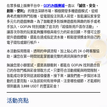
在眾多線上娛樂平台中，
GOFUN娛樂城
一直以
「誠信、安全、
創新、便利」
的理念深耕市場，積極開發多種遊戲模式，從經
典老虎機到熱門街機、從電競投注到真人荷官，皆能讓玩家享受
多元化的遊戲樂趣。為了鼓勵更多對娛樂遊戲有興趣的新手或老
手加入，GOFUN 特別規劃了這次的「超值新用戶首存活動」，
讓首次存款的玩家能夠獲得極具吸引力的彩金回饋，不僅可立即
提升遊戲體驗，還能在達成指定流水後，輕鬆提領獎金到自己的
電子錢包或銀行帳戶。
本活動採用簡易、透明的申請流程，加上貼心的 24 小時客服協
助，讓您在第一時間就能掌握最完整的資訊與操作步驟。
無論您是小額嘗試，還是高額衝刺，都能在 GOFUN 找到適合自
己的存款門檻與彩金領取方式。只要符合活動規範與時間限制，
皆能成功享受到這波超值優惠。接下來，讓我們進一步探討本活
動的主要亮點，以及該如何有效申請、注意哪些細節，才能順利
領到最高 3,888 USDT 的豐富彩金！
活動亮點