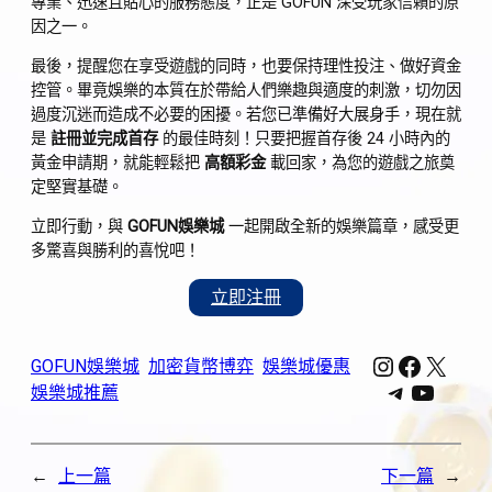
專業、迅速且貼心的服務態度，正是 GOFUN 深受玩家信賴的原
因之一。
最後，提醒您在享受遊戲的同時，也要保持理性投注、做好資金
控管。畢竟娛樂的本質在於帶給人們樂趣與適度的刺激，切勿因
過度沉迷而造成不必要的困擾。若您已準備好大展身手，現在就
是
註冊並完成首存
的最佳時刻！只要把握首存後 24 小時內的
黃金申請期，就能輕鬆把
高額彩金
載回家，為您的遊戲之旅奠
定堅實基礎。
立即行動，與
GOFUN娛樂城
一起開啟全新的娛樂篇章，感受更
多驚喜與勝利的喜悅吧！
立即注冊
Instagram
Facebo
X
GOFUN娛樂城
加密貨幣博弈
娛樂城優惠
Telegra
YouTu
娛樂城推薦
←
上一篇
下一篇
→