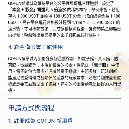
GOFUN娛樂城為維持平台的公平性與促進合理遊戲，設定了
「本金 + 彩金」需達到 5 倍流水
的稽核標準。舉例來說，若您
存入 1,000 USDT 並獲得 188 USDT 彩金，您的總資金為 1,188
USDT，需在平台進行合格投注達到 1,188 * 5 = 5,940 USDT 的
流水後，才可申請提領。完成該稽核流程後，獲得的獎金即能自
由提領，輕鬆轉出至您指定的電子錢包或銀行帳戶。
4. 彩金僅限電子館使用
GOFUN娛樂城內部劃分多個遊戲館別，如電子館、真人館、體
育館、電競館等；本活動獲得的彩金，僅能在
「電子館」
中使
用。電子館包含眾多老虎機與電子遊戲，主題多樣、玩法創新，
能滿足喜愛轉輪或各類休閒遊戲的玩家需求。若您特別鍾愛老虎
機或想要嘗試新型電子遊戲，這次的彩金活動就是最好的入門契
機。
申請方式與流程
1. 註冊成為 GOFUN 新用戶