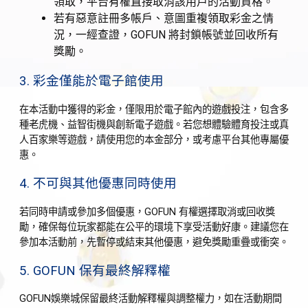
領取，平台有權直接取消該用戶的活動資格。
若有惡意註冊多帳戶、意圖重複領取彩金之情
況，一經查證，GOFUN 將封鎖帳號並回收所有
獎勵。
3. 彩金僅能於電子館使用
在本活動中獲得的彩金，僅限用於電子館內的遊戲投注，包含多
種老虎機、益智街機與創新電子遊戲。若您想體驗體育投注或真
人百家樂等遊戲，請使用您的本金部分，或考慮平台其他專屬優
惠。
4. 不可與其他優惠同時使用
若同時申請或參加多個優惠，GOFUN 有權選擇取消或回收獎
勵，確保每位玩家都能在公平的環境下享受活動好康。建議您在
參加本活動前，先暫停或結束其他優惠，避免獎勵重疊或衝突。
5. GOFUN 保有最終解釋權
GOFUN娛樂城保留最終活動解釋權與調整權力，如在活動期間