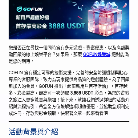
您是否正在尋找一個同時擁有多元遊戲、豐富優惠、以及高額獎
勵回饋的線上娛樂平台？如果是，那麼
GOFUN娛樂城
絕對能滿
足您的期待。
GOFUN 擁有穩定可靠的技術支援、完善的安全防護機制與貼心
專業的客服團隊，致力為玩家提供高品質的遊戲體驗。為了回饋
新加入的會員，GOFUN 推出「超值新用戶首存活動」，首存越
多、彩金越高，最高可一次領取
3,888 USDT
彩金，為您的遊戲
之旅注入更多驚喜與樂趣！接下來，就讓我們透過詳細的活動介
紹與流程指引，帶您全方位瞭解這項超值優惠，並協助您順利完
成註冊、存款與彩金領取，快跟著文章一起來看看吧！
活動背景與介紹