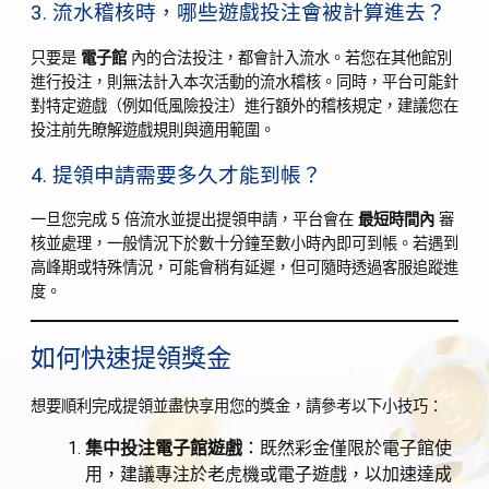
3. 流水稽核時，哪些遊戲投注會被計算進去？
只要是
電子館
內的合法投注，都會計入流水。若您在其他館別
進行投注，則無法計入本次活動的流水稽核。同時，平台可能針
對特定遊戲（例如低風險投注）進行額外的稽核規定，建議您在
投注前先瞭解遊戲規則與適用範圍。
4. 提領申請需要多久才能到帳？
一旦您完成 5 倍流水並提出提領申請，平台會在
最短時間內
審
核並處理，一般情況下於數十分鐘至數小時內即可到帳。若遇到
高峰期或特殊情況，可能會稍有延遲，但可隨時透過客服追蹤進
度。
如何快速提領獎金
想要順利完成提領並盡快享用您的獎金，請參考以下小技巧：
集中投注電子館遊戲
：既然彩金僅限於電子館使
用，建議專注於老虎機或電子遊戲，以加速達成