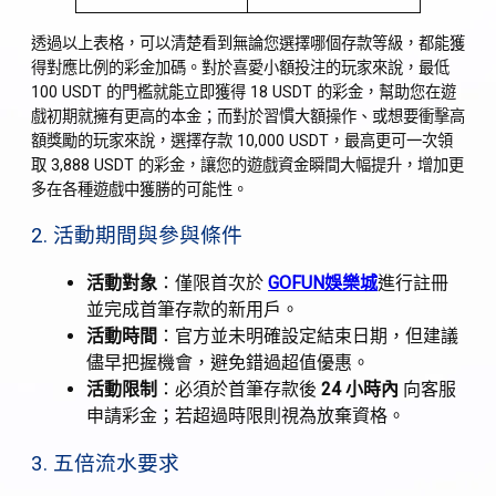
透過以上表格，可以清楚看到無論您選擇哪個存款等級，都能獲
得對應比例的彩金加碼。對於喜愛小額投注的玩家來說，最低
100 USDT 的門檻就能立即獲得 18 USDT 的彩金，幫助您在遊
戲初期就擁有更高的本金；而對於習慣大額操作、或想要衝擊高
額獎勵的玩家來說，選擇存款 10,000 USDT，最高更可一次領
取 3,888 USDT 的彩金，讓您的遊戲資金瞬間大幅提升，增加更
多在各種遊戲中獲勝的可能性。
2. 活動期間與參與條件
活動對象
：僅限首次於
GOFUN娛樂城
進行註冊
並完成首筆存款的新用戶。
活動時間
：官方並未明確設定結束日期，但建議
儘早把握機會，避免錯過超值優惠。
活動限制
：必須於首筆存款後
24 小時內
向客服
申請彩金；若超過時限則視為放棄資格。
3. 五倍流水要求