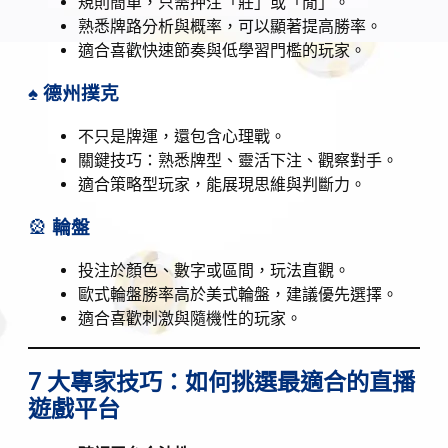
規則簡單，只需押注「莊」或「閒」。
熟悉牌路分析與概率，可以顯著提高勝率。
適合喜歡快速節奏與低學習門檻的玩家。
♠️
德州撲克
不只是牌運，還包含心理戰。
關鍵技巧：熟悉牌型、靈活下注、觀察對手。
適合策略型玩家，能展現思維與判斷力。
🎡
輪盤
投注於顏色、數字或區間，玩法直觀。
歐式輪盤勝率高於美式輪盤，建議優先選擇。
適合喜歡刺激與隨機性的玩家。
7 大專家技巧：如何挑選最適合的直播
遊戲平台