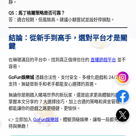
靜。
Q5：馬丁格爾策略是否可靠？
答：適合短期，但風險高。建議小額嘗試並設好停損點。
結論：從新手到高手，選對平台才是關
鍵
在琳瑯滿目的平台中，找到真正值得信任的
直播遊戲平台
並不
容易。
GoFun娛樂城
憑藉合法性、支付安全、多樣化遊戲和 24/7 客服
支持，無疑是新手和老手都能安心選擇的首選。
無論你是剛踏入賭場世界的新玩家，還是追求更高體驗的高手，
掌握本文分享的 7 大選擇技巧，加上合適的策略和資金管理，
都能讓你的遊戲之路更穩健、更愉快。
👉 立即加入
GoFun娛樂城
，體驗頂級娛樂，讓每一局都充滿期
待與樂趣！