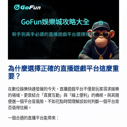
為什麼選擇正確的直播遊戲平台這麼重
要？
在數位娛樂快速發展的今天，直播遊戲平台不僅是玩家尋求娛樂
的場域，更是結合「真實互動」與「線上便利」的橋樑。與其隨
便選一個平台冒風險，不如花點時間理解該如何判斷一個平台是
否值得信賴。
一個合適的直播平台能帶來：