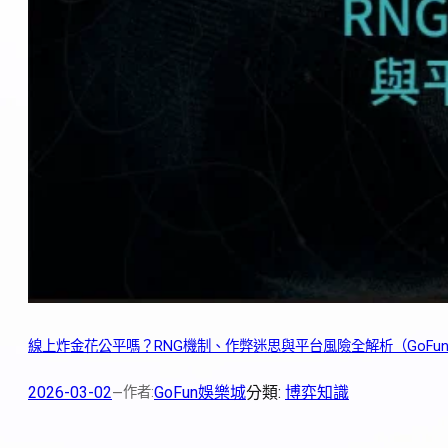
線上炸金花公平嗎？RNG機制、作弊迷思與平台風險全解析（GoFu
2026-03-02
GoFun娛樂城
分類:
博弈知識
作者:
—