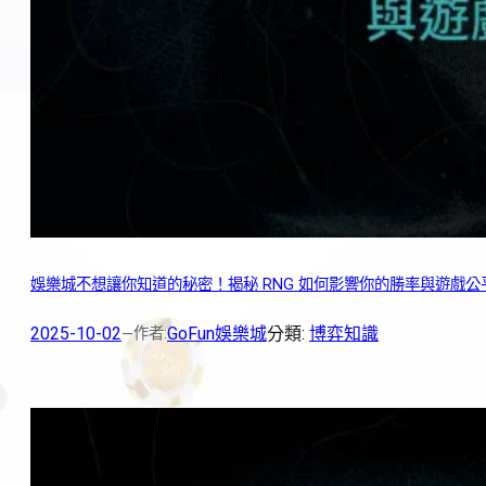
娛樂城不想讓你知道的秘密！揭秘 RNG 如何影響你的勝率與遊戲公平
2025-10-02
GoFun娛樂城
分類:
博弈知識
作者:
—