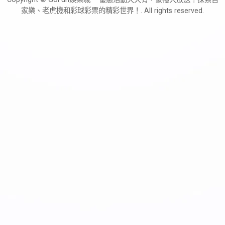
家樂、老虎機和彩球彩票的精彩世界！. All rights reserved.