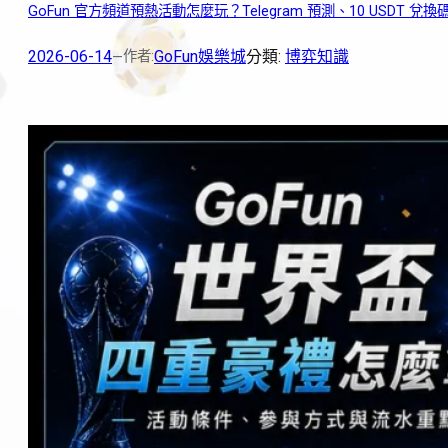
GoFun 官方頻道預熱活動怎麼玩？Telegram 預測、10 USDT 
2026-06-14
GoFun娛樂城
分類:
博弈知識
作者:
—