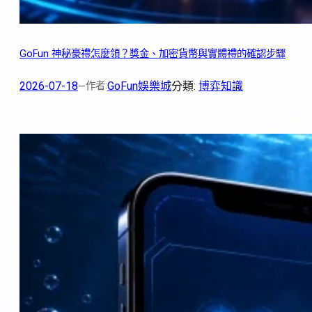
GoFun 神秘豪禮怎麼領？獎金、加密貨幣與實體禮的確認步驟
2026-07-18
GoFun娛樂城
分類:
博弈知識
作者:
—