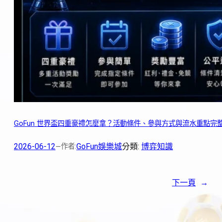
GoFun 世界盃四重豪禮怎麼拿？活動條件、參與方式與流水重點完
2026-06-12
GoFun娛樂城
分類:
博弈知識
作者:
—
下一頁
→