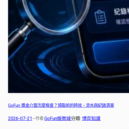
GoFun 獎金介面怎麼檢查？領取前的時效、流水與紀錄清單
2026-07-21
GoFun娛樂城
分類:
博弈知識
作者:
—