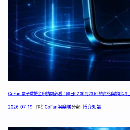
GoFun 電子救援金申請前必看：隔日02:00到23:59的資格與排除項
2026-07-19
GoFun娛樂城
分類:
博弈知識
作者:
—