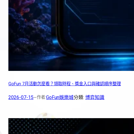
GoFun 7月活動怎麼看？領取時程、獎金入口與確認順序整理
2026-07-15
GoFun娛樂城
分類:
博弈知識
作者:
—