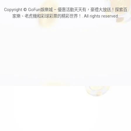
Copyright © GoFun娛樂城 – 優惠活動天天有，豪禮大放送！探索百
家樂、老虎機和彩球彩票的精彩世界！. All rights reserved.