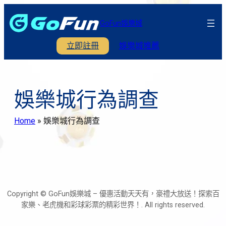
跳
至
GoFun娛樂城
主
立即註冊
娛樂城推薦
要
內
容
娛樂城行為調查
Home
»
娛樂城行為調查
Copyright © GoFun娛樂城 – 優惠活動天天有，豪禮大放送！探索百
家樂、老虎機和彩球彩票的精彩世界！. All rights reserved.