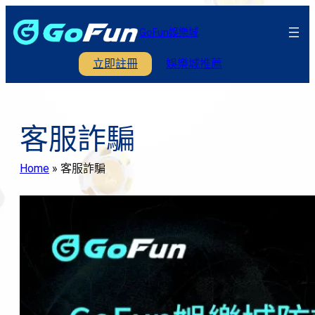
跳
至
GoFun娛樂城
主
立即註冊
娛樂城推薦
要
內
容
客服詐騙
Home
»
客服詐騙