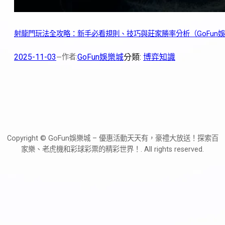
射龍門玩法全攻略：新手必看規則、技巧與莊家勝率分析（GoFun
2025-11-03
GoFun娛樂城
分類:
博弈知識
作者:
—
Copyright © GoFun娛樂城 – 優惠活動天天有，豪禮大放送！探索百
家樂、老虎機和彩球彩票的精彩世界！. All rights reserved.