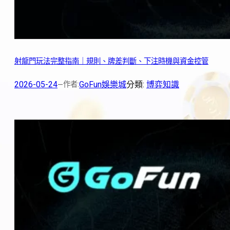
射龍門玩法完整指南｜規則、牌差判斷、下注時機與資金控管
2026-05-24
GoFun娛樂城
分類:
博弈知識
作者:
—