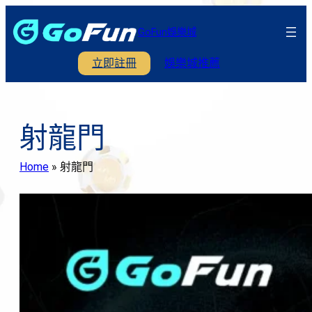
跳
至
GoFun娛樂城
主
立即註冊
娛樂城推薦
要
內
容
射龍門
Home
»
射龍門