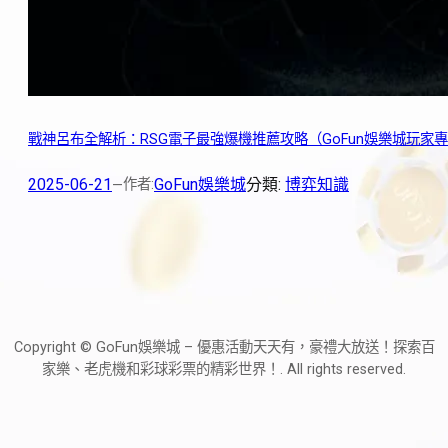
戰神呂布全解析：RSG電子最強爆機推薦攻略（GoFun娛樂城玩家
2025-06-21
GoFun娛樂城
分類:
博弈知識
作者:
—
Copyright © GoFun娛樂城 – 優惠活動天天有，豪禮大放送！探索百
家樂、老虎機和彩球彩票的精彩世界！. All rights reserved.