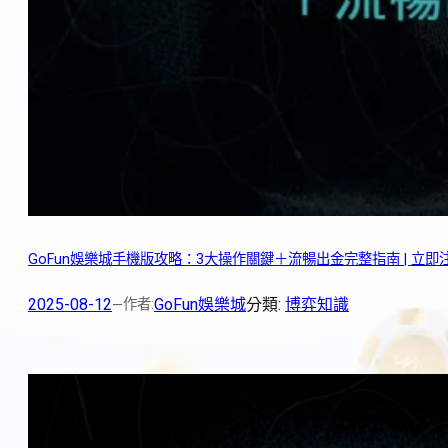
GoFun娛樂城手機版攻略：3大操作關鍵＋流暢出金完整指南 | 立即
2025-08-12
GoFun娛樂城
分類:
博弈知識
作者:
—