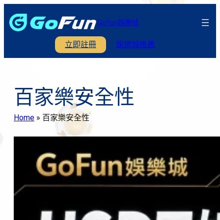
跳
至
GoFun娛樂城
主
立即註冊
娛樂城推薦
要
內
容
百家樂安全性
Home
»
百家樂安全性