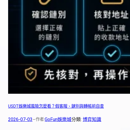
USDT娛樂城風險怎麼看？假客服、鏈別與轉帳前自查
2026-07-03
GoFun娛樂城
分類:
博弈知識
作者:
—