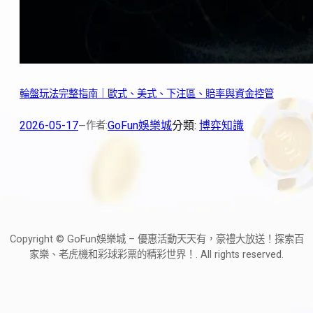
輪盤玩法完整指南｜歐式、美式、下注區、賠率與資金控管
2026-05-17
GoFun娛樂城
分類:
博弈知識
作者:
—
Copyright © GoFun娛樂城 – 優惠活動天天有，豪禮大放送！探索百
家樂、老虎機和彩球彩票的精彩世界！. All rights reserved.