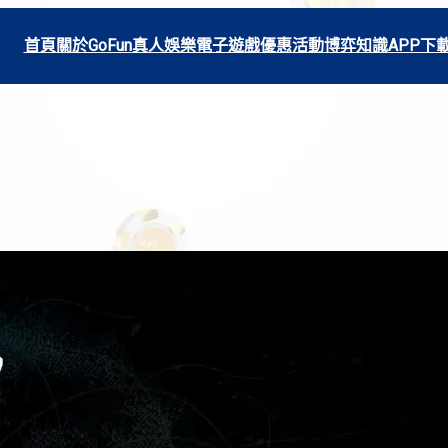
首頁
關於GoFun
真人娛樂
電子遊戲
優惠活動
博弈知識
APP下