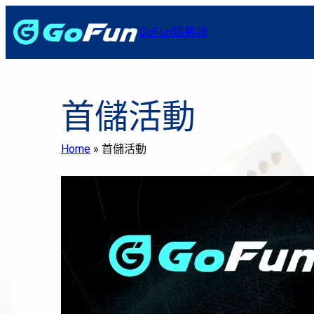
跳
至
GoFun娛樂城
主
要
內
容
首儲活動
Home
»
首儲活動