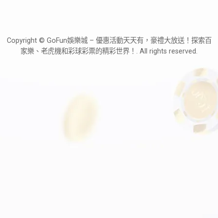
Copyright © GoFun娛樂城 – 優惠活動天天有，豪禮大放送！探索百
家樂、老虎機和彩球彩票的精彩世界！. All rights reserved.