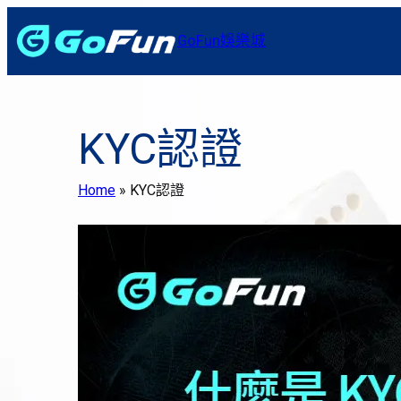
跳
至
GoFun娛樂城
主
要
內
容
KYC認證
Home
»
KYC認證