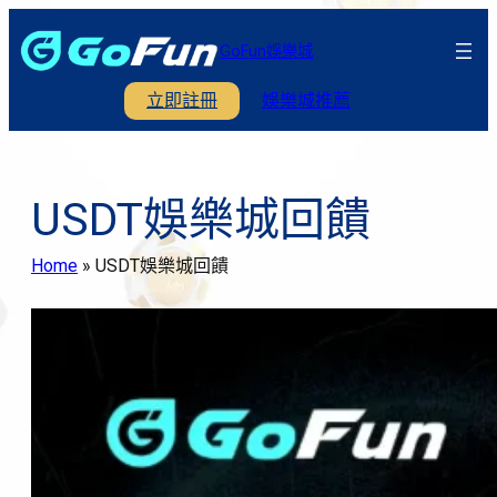
跳
至
GoFun娛樂城
主
立即註冊
娛樂城推薦
要
內
容
USDT娛樂城回饋
Home
»
USDT娛樂城回饋