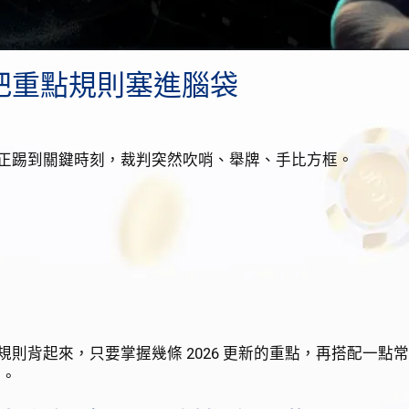
先把重點規則塞進腦袋
正踢到關鍵時刻，裁判突然吹哨、舉牌、手比方框。
背起來，只要掌握幾條 2026 更新的重點，再搭配一點常識
氣。