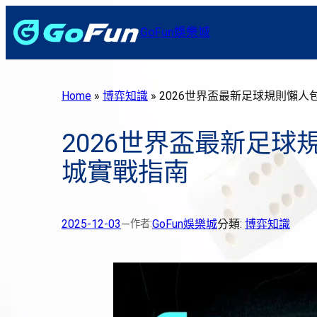
跳
至
GoFun娛樂城
主
要
內
Home
»
博弈知識
»
2026世界盃最新足球規則懶人
容
2026世界盃最新足球
城實戰指南
2025-12-03
GoFun娛樂城
分類:
博弈知識
—
作者: