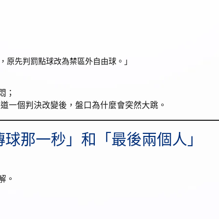
犯規，原先判罰點球改為禁區外自由球。」
悶；
道一個判決改變後，盤口為什麼會突然大跳。
傳球那一秒」和「最後兩個人」
解。