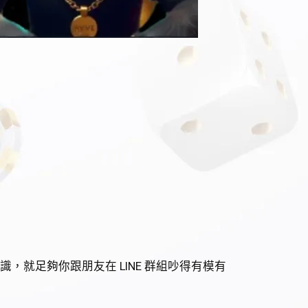
，就足夠你跟朋友在 LINE 群組吵得有模有