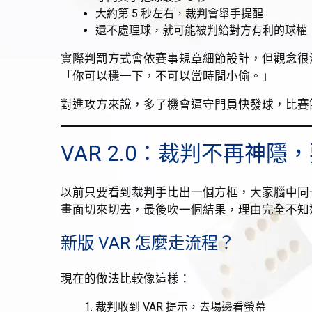
大約第 5 秒左右，裁判會舉手提醒
還不處理球，就可能被判給對方有利的球權
實際判罰方式會依賽事規章細節設計，但觀念很
「你可以穩一下，不可以當時間小偷。」
對進攻方來說，多了機會逼守門員快發球，比賽
VAR 2.0：裁判不再神
以前只要看到裁判手比出一個方框，大家腦中同
畫面切來切去，最後吹一個結果，理由完全不知
新版 VAR 怎麼走流程？
現在的做法比較像這樣：
裁判收到 VAR 提示，去場邊看螢幕