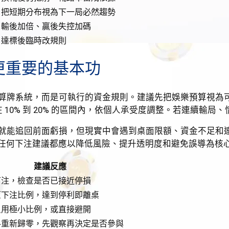
把短期分布視為下一局必然趨勢
輸後加倍、贏後失控加碼
達標後臨時改規則
更重要的基本功
算牌系統，而是可執行的資金規則。建議先把娛樂預算視為
設在 10% 到 20% 的區間內，依個人承受度調整。若連續
就能追回前面虧損，但現實中會遇到桌面限額、資金不足和
說，任何下注建議都應以降低風險、提升透明度和避免誤導為核
建議反應
下注，檢查是否已接近停損
原下注比例，達到停利即離桌
只用極小比例，或直接避開
料重新歸零，先觀察再決定是否參與