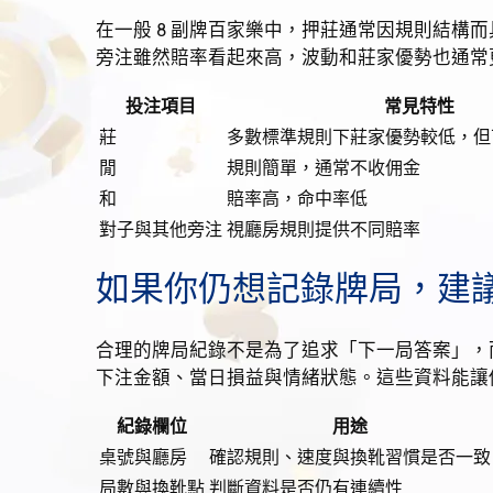
在一般 8 副牌百家樂中，押莊通常因規則結構
旁注雖然賠率看起來高，波動和莊家優勢也通常
投注項目
常見特性
莊
多數標準規則下莊家優勢較低，但可
閒
規則簡單，通常不收佣金
和
賠率高，命中率低
對子與其他旁注
視廳房規則提供不同賠率
如果你仍想記錄牌局，建
合理的牌局紀錄不是為了追求「下一局答案」，
下注金額、當日損益與情緒狀態。這些資料能讓
紀錄欄位
用途
桌號與廳房
確認規則、速度與換靴習慣是否一致
局數與換靴點
判斷資料是否仍有連續性