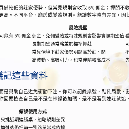
而具備較低的莊家優勢，但常見規則會收取 5% 佣金；押閒
更高。不同平台、廳房或變體規則可能讓數字略有差異，因
風險提醒
能有 5% 佣金
佣金、免佣變體或特殊規則會影響實際期望值
長期期望通常略差於標準押莊
常見情境下莊家優勢明顯高於莊、閒
高波動、高吸引力，也常伴隨較高成本
議記這些資料
而是幫助自己避免衝動下注。你可以記錄桌號、鞋靴局數、
你回頭檢查自己是不是在輸錢後加碼、是不是看到連莊就追
錯誤使用方式
只挑近期連勝桌，忽略規則差異
換靴後仍把前一靴路單當成依據