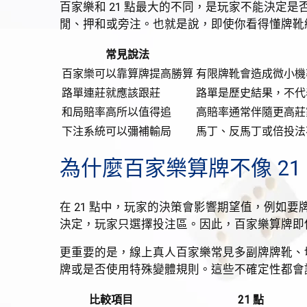
百家樂和 21 點最大的不同，是玩家不能決定
閒、押和或旁注。也就是說，即使你看得懂牌靴
常見說法
百家樂可以靠算牌提高勝算
有限牌靴會造成微小機
路單連莊就應該跟莊
路單是歷史結果，不代
和局賠率高所以值得追
高賠率通常伴隨更高莊
下注系統可以彌補輸局
馬丁、反馬丁或倍投法
為什麼百家樂算牌不像 21
在 21 點中，玩家的決策會影響期望值，例如
決定，玩家只選擇投注區。因此，百家樂算牌即使
更重要的是，線上真人百家樂常見多副牌牌靴、
牌或是否使用特殊變體規則。這些不確定性都會
比較項目
21 點