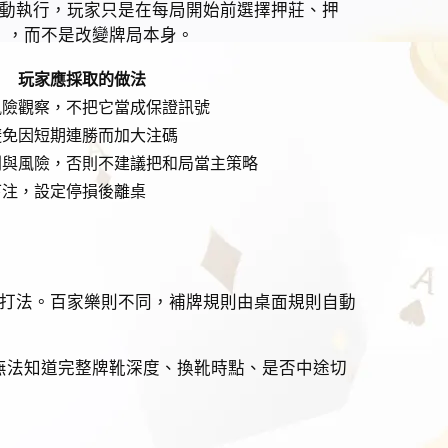
自動執行，玩家只是在每局開始前選擇押莊、押
」，而不是改變牌局本身。
玩家應採取的做法
風險觀察，不把它當成保證訊號
避免因短期連勝而加大注碼
則與風險，否則不建議把和局當主策略
下注，設定停損後離桌
與打法。百家樂則不同，補牌規則由桌面規則自動
無法知道完整牌靴深度、換靴時點、是否中途切