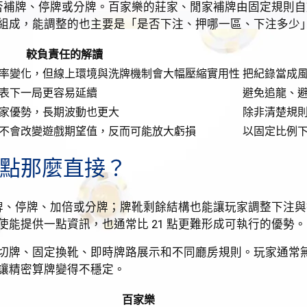
是否補牌、停牌或分牌。百家樂的莊家、閒家補牌由固定規則
組成，能調整的也主要是「是否下注、押哪一區、下注多少
較負責任的解讀
率變化，但線上環境與洗牌機制會大幅壓縮實用性
把紀錄當成
表下一局更容易延續
避免追龍、
家優勢，長期波動也更大
除非清楚規
不會改變遊戲期望值，反而可能放大虧損
以固定比例
 點那麼直接？
要牌、停牌、加倍或分牌；牌靴剩餘結構也能讓玩家調整下注
能提供一點資訊，也通常比 21 點更難形成可執行的優勢。
切牌、固定換靴、即時牌路展示和不同廳房規則。玩家通常
讓精密算牌變得不穩定。
百家樂