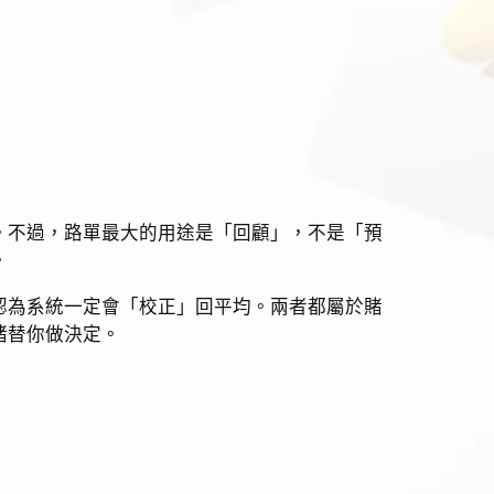
。不過，路單最大的用途是「回顧」，不是「預
。
認為系統一定會「校正」回平均。兩者都屬於賭
緒替你做決定。