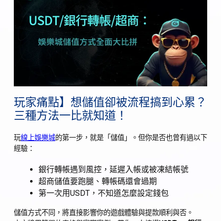
玩家痛點】想儲值卻被流程搞到心累？
三種方法一比就知道！
玩
線上娛樂城
的第一步，就是「儲值」。但你是否也曾有過以下
經驗：
銀行轉帳遇到風控，延遲入帳或被凍結帳號
超商儲值要跑腿、轉帳碼還會過期
第一次用USDT，不知道怎麼設定錢包
儲值方式不同，將直接影響你的遊戲體驗與提款順利與否。