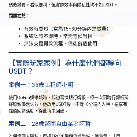
碼後繳費。看似便利，但實際效率與隱私性均不如USDT。
問題在於：
有效時間短（常為15–30分鐘內需繳費）
系統認證不即時，常需等候對帳
無法支援提款流程，僅能儲值使用
【實際玩家案例】為什麼他們都轉向
USDT？
案例一：35歲工程師小明
使用GoFun娛樂城時，起初習慣銀行轉帳。但一次因跨行轉帳延
遲導致優惠失效，他改用USDT後，不僅10分鐘內入帳，還享有
儲值回饋活動，從此再未回頭。
案例二：28歲幣圈自由業者阿哲
為保護個人隱私，選擇TRC20鏈儲值娛樂城。他表示：「用