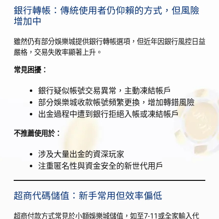
銀行轉帳：傳統使用者仍仰賴的方式，但風險
增加中
雖然仍有部分娛樂城提供銀行轉帳選項，但近年因銀行風控日益
嚴格，交易失敗率顯著上升。
常見困擾：
銀行疑似帳號交易異常，主動凍結帳戶
部分娛樂城收款帳號頻繁更換，增加轉錯風險
出金過程中遭到銀行拒絕入帳或凍結帳戶
不推薦使用於：
涉及大量出金的資深玩家
注重匿名性與資金安全的新世代用戶
超商代碼儲值：新手常用但效率偏低
超商付款方式常見於小額娛樂城儲值，如至7-11或全家輸入代