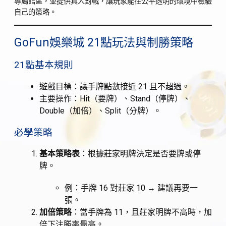
專屬館區，並提供真人對戰，讓玩家能在公平透明的環境中檢驗
自己的策略。
GoFun娛樂城 21點玩法與制勝策略
21點基本規則
遊戲目標：讓手牌點數接近 21 且不超過。
主要操作：Hit（要牌）、Stand（停牌）、
Double（加倍）、Split（分牌）。
必學策略
基本策略表
：根據莊家明牌決定是否要牌或停
牌。
例：手牌 16 對莊家 10 → 建議再要一
張。
加倍策略
：當手牌為 11，且莊家明牌不高時，加
倍下注勝率最高。