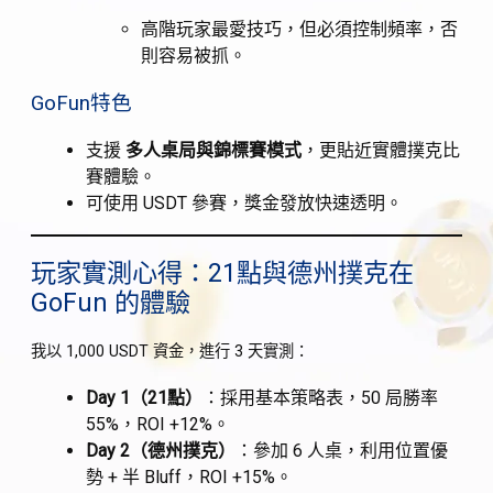
高階玩家最愛技巧，但必須控制頻率，否
則容易被抓。
GoFun特色
支援
多人桌局與錦標賽模式
，更貼近實體撲克比
賽體驗。
可使用 USDT 參賽，獎金發放快速透明。
玩家實測心得：21點與德州撲克在
GoFun 的體驗
我以 1,000 USDT 資金，進行 3 天實測：
Day 1（21點）
：採用基本策略表，50 局勝率
55%，ROI +12%。
Day 2（德州撲克）
：參加 6 人桌，利用位置優
勢 + 半 Bluff，ROI +15%。