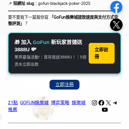
📌
短網址 slug
：gofun-blackjack-poker-2025
要不要我下一篇幫你寫
「GoFun娛樂城提款速度與支付方式完
整評測」
？
🎁 加入
GoFun
新玩家首儲送
3888U 💸
立即註
冊
業界最強活動!｜首存就送3888U！｜5倍
流水立即出款
立即注冊
Instagram
Facebook
X
Tele
21點
GOFUN娛樂城
博弈策略
娛樂城
YouTube
推薦