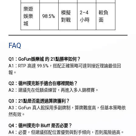
樂遊
模擬
2–4
較負
娛樂
98.5%
對戰
小時
面
城
FAQ
Q1：GoFun娛樂城 的 21點勝率如何？
A1：RTP 高達 99.5%，搭配正確策略可達到接近理論最佳回
報。
Q2：德州撲克新手適合在哪裡開始？
A2：建議先在低額桌練習，再進入多人錦標賽。
Q3：21點是否能透過算牌獲利？
A3：GoFun 真人館採用多副牌制，算牌難度高，但基本策略依
然有效。
Q4：德州撲克中 Bluff 是否必要？
A4：必要，但建議搭配位置優勢與對手傾向，否則風險過高。