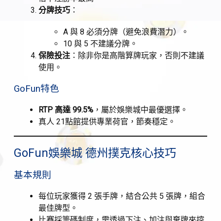
分牌技巧
：
A 與 8 必須分牌（避免浪費潛力）。
10 與 5 不建議分牌。
保險投注
：除非你是高階算牌玩家，否則不建議
使用。
GoFun特色
RTP 高達 99.5%
，屬於娛樂城中最優選擇。
真人 21點館提供專業荷官，節奏穩定。
GoFun娛樂城 德州撲克核心技巧
基本規則
每位玩家獲得 2 張手牌，結合公共 5 張牌，組合
最佳牌型。
比賽採籌碼制度，需透過下注、加注與棄牌來控