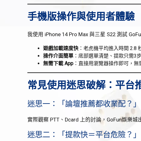
手機版操作與使用者體驗
我使用 iPhone 14 Pro Max 與三星 S22 測試 
遊戲加載速度快
：老虎機平均進入時間 2.8 
操作介面簡單
：底部選單清楚、提款只需3
無需下載 App
：直接用瀏覽器操作即可，無
常見使用迷思破解：平台
迷思一：「論壇推薦都收業配？」
實際觀察 PTT、Dcard 上的討論，GoFu
迷思二：「提款快＝平台危險？」