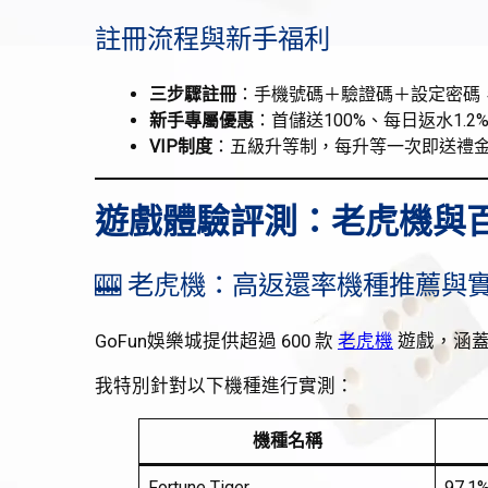
註冊流程與新手福利
三步驟註冊
：手機號碼＋驗證碼＋設定密碼
新手專屬優惠
：首儲送100%、每日返水1.2
VIP制度
：五級升等制，每升等一次即送禮
遊戲體驗評測：老虎機與
🎰 老虎機：高返還率機種推薦與
GoFun娛樂城提供超過 600 款
老虎機
遊戲，涵蓋經
我特別針對以下機種進行實測：
機種名稱
Fortune Tiger
97.1