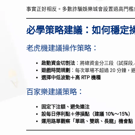
事實正好相反。多數詐騙娛樂城會設置過高門檻或
必學策略建議：如何穩定操
老虎機建議操作策略：
啟動資金切割法
：將總資金分三段（試探段
遊戲時間規劃
：每次單場不超過 20 分鐘，
選擇中低波動＋高 RTP 機種
百家樂建議策略：
固定下注額、避免連注
設每日停利點＋停損點（建議 10%〜15%）
運用路單觀察「單跳、雙跳、長龍」機會點