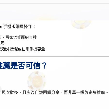
GoFun 手機版網頁操作：
秒、百家樂桌面約 4 秒
步驟
需額外授權或佔用手機容量
推薦是否可信？
n娛樂城出現次數多，且多為自然回饋分享，而非單一帳號密集推廣