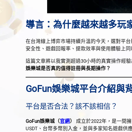
導言：為什麼越來越多玩家轉
在台灣線上博弈市場持續升溫的今天，選對平台
安全性、遊戲回報率、提款效率與使用體驗上同
這篇文章將以我實測超過30小時的真實操作經
娛樂城是否真的值得註冊與長期操作？
GoFun娛樂城平台介紹與
平台是否合法？該不該相信？
GoFun娛樂城（
官網
）
成立於2022年，是一間
USDT、台幣多幣別入金，並與多家知名遊戲供應商合作，包