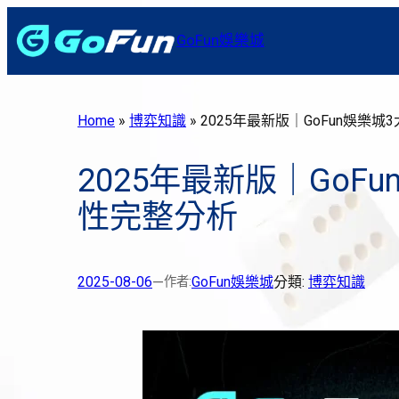
跳
至
GoFun娛樂城
主
要
內
Home
»
博弈知識
»
2025年最新版｜GoFun娛
容
2025年最新版｜Go
性完整分析
2025-08-06
GoFun娛樂城
分類:
博弈知識
—
作者: