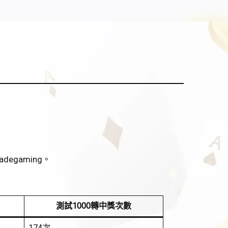
egaming。
測試1000轉中獎次數
174次