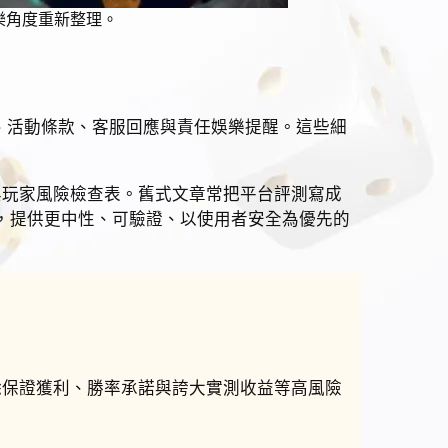
樂角度重新整理。
、活動條款、客服回應與責任娛樂提醒。這些細
程與玩家風險檢查表。舊式文章常把平台評測寫成
 方向，提供更中性、可驗證、以使用者安全為優先的
除保證獲利、勝率承諾與誇大實測收益等高風險