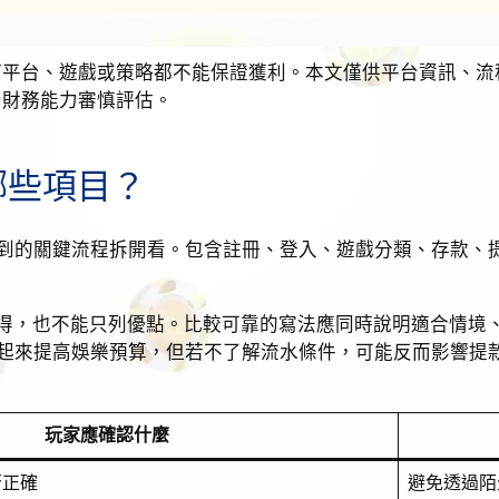
何平台、遊戲或策略都不能保證獲利。本文僅供平台資訊、流
身財務能力審慎評估。
哪些項目？
到的關鍵流程拆開看。包含註冊、登入、遊戲分類、存款、
觀心得，也不能只列優點。比較可靠的寫法應同時說明適合情境、
起來提高娛樂預算，但若不了解流水條件，可能反而影響提
玩家應確認什麼
否正確
避免透過陌