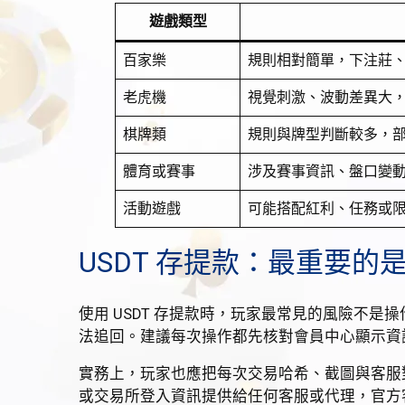
遊戲類型
百家樂
規則相對簡單，下注莊
老虎機
視覺刺激、波動差異大，常
棋牌類
規則與牌型判斷較多，
體育或賽事
涉及賽事資訊、盤口變
活動遊戲
可能搭配紅利、任務或
USDT 存提款：最重要的
使用 USDT 存提款時，玩家最常見的風險不
法追回。建議每次操作都先核對會員中心顯示資
實務上，玩家也應把每次交易哈希、截圖與客服
或交易所登入資訊提供給任何客服或代理，官方