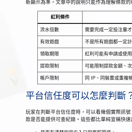
新顯示為準，文章中的說明只能作為理解條款的
紅利條件
流水倍數
需要完成一定投注量才
有效遊戲
不是所有遊戲都一定計
領取期限
紅利可能有申請或使用
提款限制
可能限制提款金額、次
帳戶限制
同 IP、同裝置或重複
平台信任度可以怎麼判斷
玩家在判斷平台信任度時，可以看幾個實際訊號
款是否能提供可查紀錄。這些都比單純宣稱快速