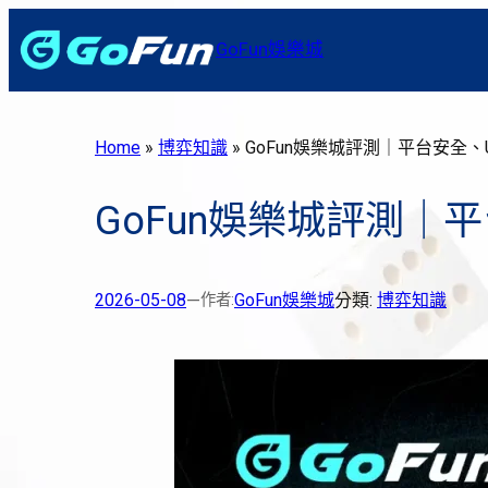
跳
至
GoFun娛樂城
主
要
內
Home
»
博弈知識
»
GoFun娛樂城評測｜平台安全
容
GoFun娛樂城評測｜
2026-05-08
GoFun娛樂城
分類:
博弈知識
—
作者: