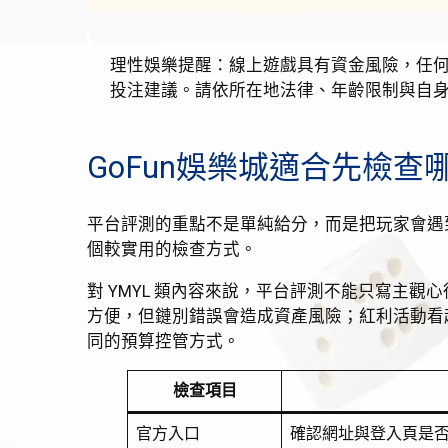
理性娛樂提醒：線上遊戲具有資金風險，任
投注建議。請依所在地法律、年齡限制與自
GoFun娛樂城適合先檢查
平台評測的重點不是單純給分，而是把玩家會遇
個較實用的檢查方式。
對 YMYL 類內容來說，平台評測不能只寫主
方便，但鏈別錯誤會造成資產風險；紅利活動看
同的預算控管方式。
檢查項目
官方入口
確認網址與登入頁是