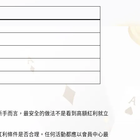
新手而言，最安全的做法不是看到高額紅利就立
紅利條件是否合理。任何活動都應以會員中心最