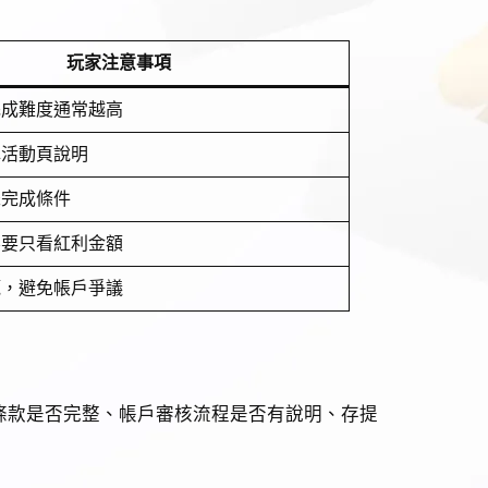
玩家注意事項
完成難度通常越高
認活動頁說明
未完成條件
不要只看紅利金額
範，避免帳戶爭議
條款是否完整、帳戶審核流程是否有說明、存提