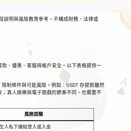
程說明與風險教育參考，不構成財務、法律或
提款、優惠、客服與帳戶安全。以下表格提供一
限制條件與可能風險。例如：USDT 存提款雖然
款；真人娛樂與電子遊戲的節奏不同，也需要不
風險提醒
生人私下連結登入或入金