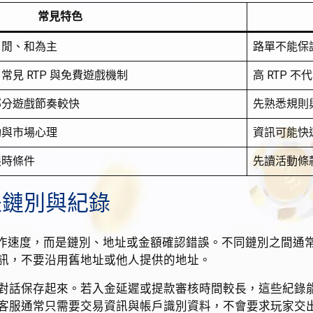
常見特色
、閒、和為主
路單不能保
見 RTP 與免費遊戲機制
高 RTP 
部分遊戲節奏較快
先熟悉規則
動與市場心理
資訊可能快
限時條件
先讀活動條
是鏈別與紀錄
是操作速度，而是鏈別、地址或金額確認錯誤。不同鏈別之間
訊，不要沿用舊地址或他人提供的地址。
對話保存起來。若入金延遲或提款審核時間較長，這些紀錄
客服通常只需要交易資訊與帳戶識別資料，不會要求玩家交