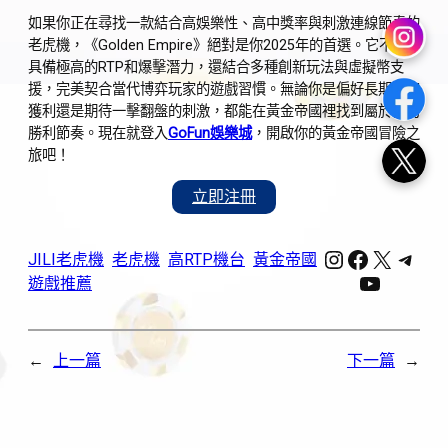
如果你正在尋找一款結合高娛樂性、高中獎率與刺激連線節奏的
老虎機，《Golden Empire》絕對是你2025年的首選。它不僅
具備極高的RTP和爆擊潛力，還結合多種創新玩法與虛擬幣支
援，完美契合當代博弈玩家的遊戲習慣。無論你是偏好長期穩定
獲利還是期待一擊翻盤的刺激，都能在黃金帝國裡找到屬於你的
勝利節奏。現在就登入
GoFun娛樂城
，開啟你的黃金帝國冒險之
旅吧！
立即注冊
Instagram
Faceboo
X
Tele
JILI老虎機
老虎機
高RTP機台
黃金帝國
YouTub
遊戲推薦
←
上一篇
下一篇
→