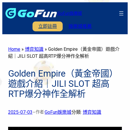
跳
至
GoFun娛樂城
主
立即註冊
娛樂城推薦
要
內
容
Home
»
博弈知識
»
Golden Empire（黃金帝國）遊戲介
紹｜JILI SLOT 超高RTP爆分神作全解析
Golden Empire（黃金帝國）
遊戲介紹｜JILI SLOT 超高
RTP爆分神作全解析
2025-07-03
GoFun娛樂城
分類:
博弈知識
作者:
—