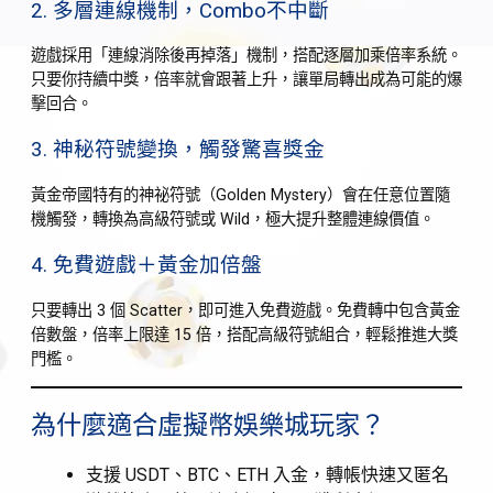
2. 多層連線機制，Combo不中斷
遊戲採用「連線消除後再掉落」機制，搭配逐層加乘倍率系統。
只要你持續中獎，倍率就會跟著上升，讓單局轉出成為可能的爆
擊回合。
3. 神秘符號變換，觸發驚喜獎金
黃金帝國特有的神祕符號（Golden Mystery）會在任意位置隨
機觸發，轉換為高級符號或 Wild，極大提升整體連線價值。
4. 免費遊戲＋黃金加倍盤
只要轉出 3 個 Scatter，即可進入免費遊戲。免費轉中包含黃金
倍數盤，倍率上限達 15 倍，搭配高級符號組合，輕鬆推進大獎
門檻。
為什麼適合虛擬幣娛樂城玩家？
支援 USDT、BTC、ETH 入金，轉帳快速又匿名