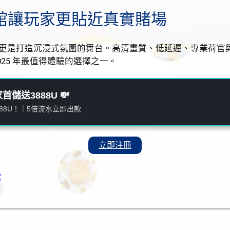
人館讓玩家更貼近真實賭場
更是打造沉浸式氛圍的舞台。高清畫質、低延遲、專業荷官
025 年最值得體驗的選擇之一。
儲送3888U 💸
88U！｜5倍流水立即出款
立即注冊
館