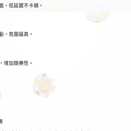
面，低延遲不卡頓。
音互動，氛圍逼真。
，增加娛樂性。
場