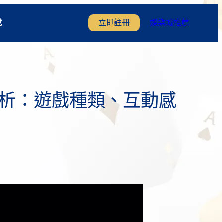
載
立即註冊
娛樂城推薦
度解析：遊戲種類、互動感