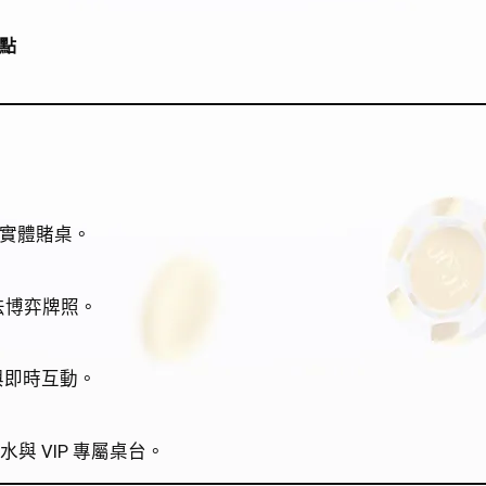
1點
近實體賭桌。
法博弈牌照。
與即時互動。
與 VIP 專屬桌台。