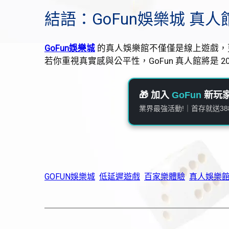
結語：GoFun娛樂城 真
GoFun娛樂城
的真人娛樂館不僅僅是線上遊戲，
若你重視真實感與公平性，GoFun 真人館將是 2
🎁 加入
GoFun
新玩家首
業界最強活動!｜首存就送38
GOFUN娛樂城
低延遲遊戲
百家樂體驗
真人娛樂