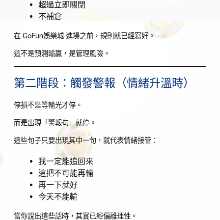
超過立即關閉
不補倉
在 GoFun娛樂城 進場之前，規則就已經寫好。
這不是預測輸贏，是管理風險。
第二階段：觸發警報（情緒升溫時）
停損不是等輸光才停。
而是出現「警報句」就停。
這些句子只要出現其中一句，就代表情緒接管：
我一定能追回來
這把不可能再輸
再一下就好
今天不能輸
當你說出這些話時，其實已經偏離理性。