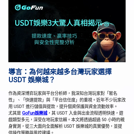
導言：為何越來越多台灣玩家選擇
USDT 娛樂城？
作為資深博弈玩家與平台分析師，我深知台灣玩家對「匿名
性」、「快速提款」與「平台信任度」的重視。近年不少玩家改
用 USDT 進行儲值與提款，提升個資保護與資金流動效率。
尤其是
GoFun娛樂城
，其 USDT 入金與出金流程透明快速，遊
戲類型多元，深受在地玩家信賴。本文將透過超過 50 小時的親
身實測，從三大面向全面解析 USDT 娛樂城的真實優勢，並提
供操作策略與風控建議。