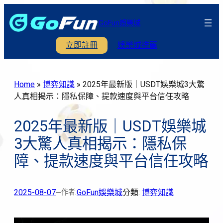
跳
至
GoFun娛樂城
主
立即註冊
娛樂城推薦
要
內
容
Home
»
博弈知識
»
2025年最新版｜USDT娛樂城3大驚
人真相揭示：隱私保障、提款速度與平台信任攻略
2025年最新版｜USDT娛樂城
3大驚人真相揭示：隱私保
障、提款速度與平台信任攻略
2025-08-07
GoFun娛樂城
分類:
博弈知識
作者:
—