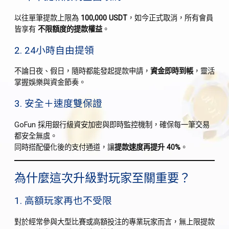
以往單筆提款上限為
100,000 USDT
，如今正式取消，所有會員
皆享有
不限額度的提款權益
。
2. 24小時自由提領
不論日夜、假日，隨時都能發起提款申請，
資金即時到帳
，靈活
掌握娛樂與資金節奏。
3. 安全＋速度雙保證
GoFun 採用銀行級資安加密與即時監控機制，確保每一筆交易
都安全無虞。
同時搭配優化後的支付通道，讓
提款速度再提升 40%
。
為什麼這次升級對玩家至關重要？
1. 高額玩家再也不受限
對於經常參與大型比賽或高額投注的專業玩家而言，無上限提款