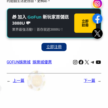
的遊戲生活更自由、更精彩。
🎁 加入
GoFun
新玩家首儲送
立即
3888U 💸
註冊
業界最強活動!｜首存就送3888U！
立即注冊
Instagram
Facebook
X
Teleg
You
GOFUN娛樂城
娛樂城優惠
←
上一篇
下一篇
→