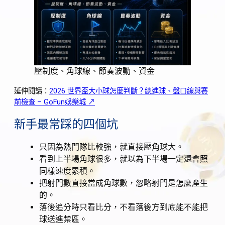
壓制度、角球線、節奏波動、資金
延伸閱讀：
2026 世界盃大小球怎麼判斷？總進球、盤口線與賽
前檢查 – GoFun娛樂城 ↗
新手最常踩的四個坑
只因為熱門隊比較強，就直接壓角球大。
看到上半場角球很多，就以為下半場一定還會照
同樣速度累積。
把射門數直接當成角球數，忽略射門是怎麼產生
的。
落後追分時只看比分，不看落後方到底能不能把
球送進禁區。