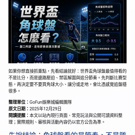
如果你想直接抓重點，先看結論就好：世界盃角球盤最值得看的
不是比分，而是邊路壓迫、禁區解圍與追分節奏。先判斷比賽型
態，再決定要不要買角球大小、讓分或走地，會比憑感覺追盤穩
很多。
整理單位：
GoFun娛樂城編輯團隊
原文日期：
2025年12月29日
閱讀提醒：
本文以站內現行頁面、常見玩法與公開可讀資料整
理；實際規則、審核與活動內容仍以官方公告為準。