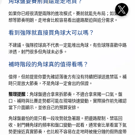
角球盤要賽前買還是走地買？
如果你已經很清楚兩隊的進攻模式，賽前就能先布局；如果你更
想等節奏明朗，走地會比較容易看出邊路壓迫與追分需求。
看到強隊就直接買角球大可以嗎？
不建議。強隊控球高不代表一定能堆出角球，有些球隊喜歡中路
滲透，射門很多但角球未必多。
補時階段的角球真的值得看嗎？
值得，但前提是你要先確認落後方有沒有持續把球送進禁區。補
時只是放大節奏，不是角球一定會出的保證。
整理提醒：
角球盤適合拿來拆節奏，不適合拿來賭一口氣。盤
口、補時與比賽走勢都可能在現場快速變動，實際操作前先確認
當下介面顯示，並依自己的預算安排。
角球盤最怕的是只看一段攻勢就急著跟。把邊路壓制、禁區回
收、射門轉角球的頻率和盤口變動一起看，通常會比單看當下氣
勢更接近真實節奏，也比較不容易在走地時被幾分鐘的假熱度帶