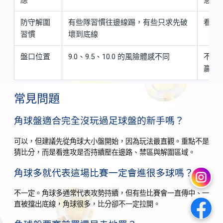
應
急躁
防守解圍
有些隊習慣往邊線踢，有些只求先破
看防
習慣
壞到底線
盤口位置
9.0、9.5、10.0 的風險體感不同
不要
贏
常見問題
角球盤適合完全沒玩過足球盤的新手嗎？
可以，但建議先從角球大小盤開始，因為玩法最直觀。重點不是
猜比分，而是看進攻是否持續壓在邊路、禁區與解圍區域。
角球多就代表這場比賽一定會進很多球嗎？
不一定。角球多通常代表攻勢持續，但有些比賽會一直傳中、一
直被擋出底線，角球很多，比分卻不一定拉開。