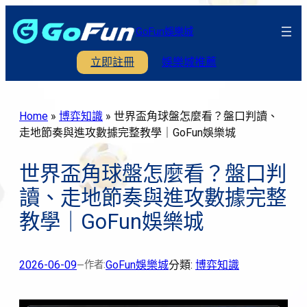
跳
至
GoFun娛樂城
主
立即註冊
娛樂城推薦
要
內
容
Home
»
博弈知識
»
世界盃角球盤怎麼看？盤口判讀、
走地節奏與進攻數據完整教學｜GoFun娛樂城
世界盃角球盤怎麼看？盤口判
讀、走地節奏與進攻數據完整
教學｜GoFun娛樂城
2026-06-09
GoFun娛樂城
分類:
博弈知識
作者:
—