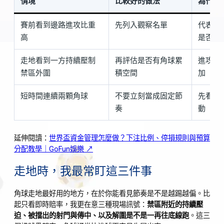
情境
比較好的做法
為什麼
賽前看到邊路進攻比重
先列入觀察名單
代表角
高
是否跑
走地看到一方持續壓制
再評估是否有角球累
進攻區
禁區外圍
積空間
加
短時間連續兩顆角球
不要立刻當成固定節
先看是
奏
動
延伸閱讀：
世界盃資金管理怎麼做？下注比例、停損規則與預算
分配教學｜GoFun娛樂 ↗
走地時，我最常盯這三件事
角球走地最好用的地方，在於你能看見節奏是不是越踢越偏。比
起只看即時賠率，我更在意三種現場訊號：
禁區附近的持續壓
迫、被擋出的射門與傳中、以及解圍是不是一再往底線跑
。這三