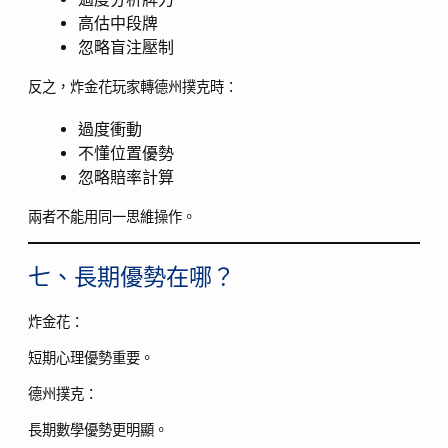
高估中段牌
忽略盲注壓制
反之，炸金花玩家轉德州撲克時：
過度衝動
不懂位置優勢
忽略賠率計算
兩者不能用同一思維操作。
七、長期優勢在哪？
炸金花：
短期心理優勢重要。
德州撲克：
長期數學優勢更明顯。