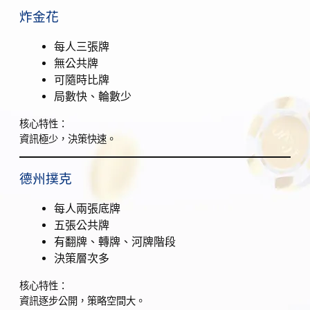
炸金花
每人三張牌
無公共牌
可隨時比牌
局數快、輪數少
核心特性：
資訊極少，決策快速。
德州撲克
每人兩張底牌
五張公共牌
有翻牌、轉牌、河牌階段
決策層次多
核心特性：
資訊逐步公開，策略空間大。