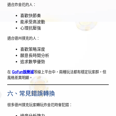
適合炸金花的人：
喜歡快節奏
能承受高波動
心理抗壓強
適合德州撲克的人：
喜歡策略深度
願意長時間分析
追求數學優勢
在
GoFun娛樂城
等線上平台中，兩種玩法都有穩定玩家群，但
風格差異明顯。
六、常見錯誤轉換
很多德州撲克玩家轉玩炸金花時會犯錯：
過度分析牌力