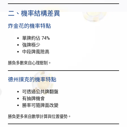
二、機率結構差異
炸金花的機率特點
單牌約佔 74%
強牌極少
中段牌風險高
勝負多數來自心理壓制。
德州撲克的機率特點
可透過公共牌翻盤
有抽牌機會
勝率可隨牌面改變
勝負更多來自數學計算與位置優勢。