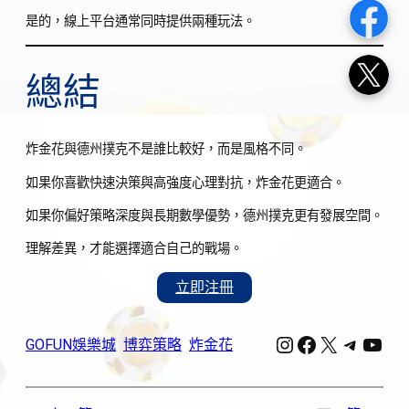
是的，線上平台通常同時提供兩種玩法。
總結
炸金花與德州撲克不是誰比較好，而是風格不同。
如果你喜歡快速決策與高強度心理對抗，炸金花更適合。
如果你偏好策略深度與長期數學優勢，德州撲克更有發展空間。
理解差異，才能選擇適合自己的戰場。
立即注冊
Instagram
Facebook
X
Teleg
You
GOFUN娛樂城
博弈策略
炸金花