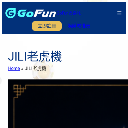
跳
至
GoFun娛樂城
主
立即註冊
娛樂城推薦
要
內
容
JILI老虎機
Home
»
JILI老虎機