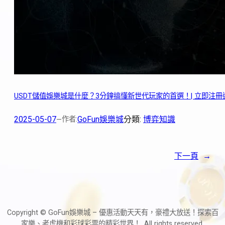
USDT儲值娛樂城是什麼？3分鐘搞懂新世代玩家的首選！| 立即注冊
2025-05-07
GoFun娛樂城
分類:
博弈知識
作者:
—
下一頁
→
Copyright © GoFun娛樂城 – 優惠活動天天有，豪禮大放送！探索百
家樂、老虎機和彩球彩票的精彩世界！. All rights reserved.