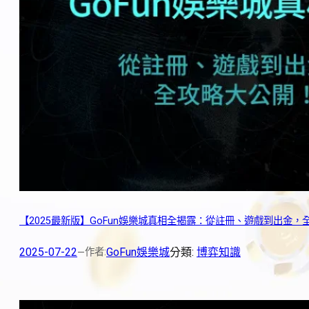
【2025最新版】GoFun娛樂城真相全揭露：從註冊、遊戲到出金，
2025-07-22
GoFun娛樂城
分類:
博弈知識
作者:
—