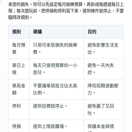
承受的損失。你可以先設定每月娛樂預算，再拆成每週或每日上
限；每次遊玩前，把停損和停利寫下來，達到條件就停止，不要
臨時改規則。
規則
建議
目的
每月預
只用可承受損失的娛樂
避免影響生活支
算
費。
出。
單日上
每天只使用預算的一小
避免一天內失
限
部分。
控。
單局金
不要讓單局投注佔太高
降低短期波動壓
額
比例。
力。
停利
達到目標就停止。
避免贏了又回
吐。
停損
達到上限就離場。
保護本金與情