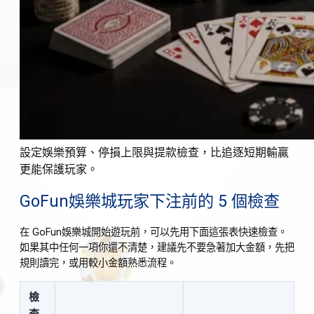
設定娛樂預算、停損上限與提款檢查，比追逐短期輸贏
更能保護玩家。
GoFun娛樂城玩家下注前的 5 個檢查
在 GoFun娛樂城開始遊玩前，可以先用下面這張表快速檢查。
如果其中任何一項你還不清楚，建議先不要急著加大金額，先把
規則讀完，或用較小金額熟悉流程。
檢