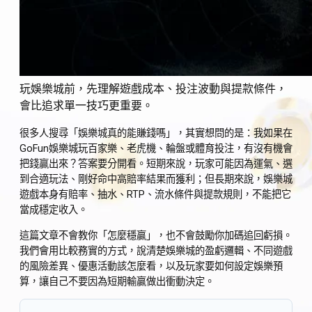
玩娛樂城前，先理解遊戲成本、投注波動與提款條件，
會比追求單一技巧更重要。
很多人搜尋「娛樂城真的能賺錢嗎」，其實想問的是：我如果在
GoFun娛樂城玩百家樂、老虎機、輪盤或體育投注，有沒有機會
把錢贏出來？答案要分開看。短期來說，玩家可能因為運氣、選
到合適玩法、剛好命中高賠率結果而獲利；但長期來說，娛樂城
遊戲本身有賠率、抽水、RTP、流水條件與提款規則，不能把它
當成穩定收入。
這篇文章不會教你「怎麼穩贏」，也不會鼓勵你加碼追回虧損。
我們會用比較務實的方式，說清楚娛樂城的盈虧邏輯、不同遊戲
的風險差異、優惠活動該怎麼看，以及玩家要如何設定娛樂預
算，讓自己不要因為短期輸贏做出衝動決定。