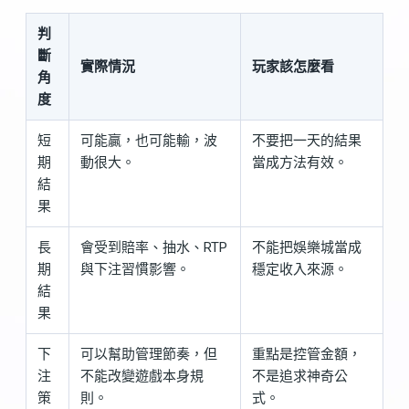
判
斷
實際情況
玩家該怎麼看
角
度
短
可能贏，也可能輸，波
不要把一天的結果
期
動很大。
當成方法有效。
結
果
長
會受到賠率、抽水、RTP
不能把娛樂城當成
期
與下注習慣影響。
穩定收入來源。
結
果
下
可以幫助管理節奏，但
重點是控管金額，
注
不能改變遊戲本身規
不是追求神奇公
策
則。
式。