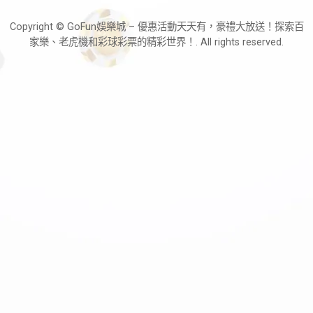
Copyright © GoFun娛樂城 – 優惠活動天天有，豪禮大放送！探索百
家樂、老虎機和彩球彩票的精彩世界！. All rights reserved.